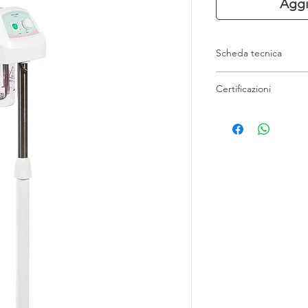
Aggi
Scheda tecnica
Potenza: 800 W
Certificazioni
Frequenza: 50/60
Tensione: 220-240
2014/30/EU EMC
Capacità: 0,7L
2014/35/EU LVD
Peso: 5,2 kg
2011/65/EU Rohs
Altezza regolabile
Base stabile con 5
Funzione Ozono
Funzione di olio e
Temporizzatore
Braccio regolabile
Braccio regolabile
Testa regolabile a