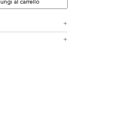
ungi al carrello
 Hz
 V
: ± 37 cm
 ruote
ssenziale
 130º destra/sinistra
 60º avanti/indietro
 360º