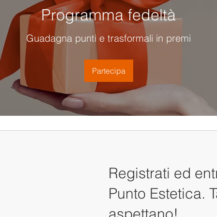
Programma fedeltà
Guadagna punti e trasformali in premi
Partecipa
Registrati ed en
Punto Estetica. T
aspettano!