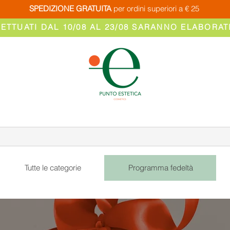
SPEDIZIONE GRATUITA
per ordini superiori a € 25
FETTUATI DAL 10/08 AL 23/08 SARANNO ELABORATI
Tutte le categorie
Programma fedeltà