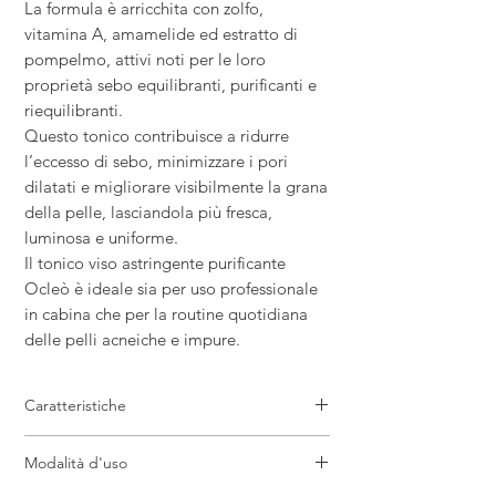
La formula è arricchita con zolfo,
vitamina A, amamelide ed estratto di
pompelmo, attivi noti per le loro
proprietà sebo equilibranti, purificanti e
riequilibranti.
Questo tonico contribuisce a ridurre
l’eccesso di sebo, minimizzare i pori
dilatati e migliorare visibilmente la grana
della pelle, lasciandola più fresca,
luminosa e uniforme.
Il tonico viso astringente purificante
Ocleò è ideale sia per uso professionale
in cabina che per la routine quotidiana
delle pelli acneiche e impure.
Caratteristiche
• Tonico viso astringente professionale
Modalità d'uso
• Formato 500 ml
• Ideale per pelli grasse e acneiche