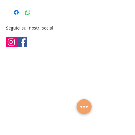
Applicare su un dischetto di cotone e
• Azione purificante e sebo equilibrante
passare su viso e collo dopo la detersione.
• Con acido salicilico esfoliante
Non risciacquare. Utilizzare
• Contiene zolfo e vitamina A
quotidianamente o secondo necessità.
• Riduce pori dilatati
Seguici sui nostri social
• Contrasta imperfezioni e impurità
• Migliora la texture della pelle
• Perfetto per uso cabina e domiciliare