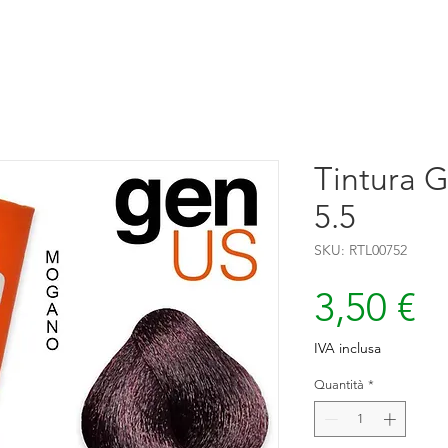
Tintura 
5.5
SKU: RTL00752
P
3,50 €
IVA inclusa
Quantità
*