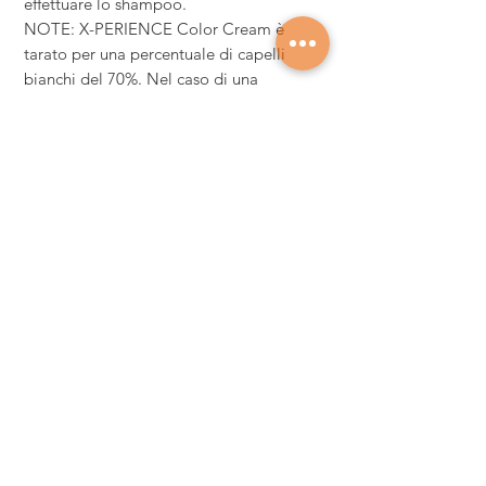
effettuare lo shampoo.
NOTE: X-PERIENCE Color Cream è
tarato per una percentuale di capelli
bianchi del 70%. Nel caso di una
percentuale inferiore al 50%, è opportuno
utilizzare un tono più chiaro. (es: per
ottenere un 7, utilizzare un 8). Dal 50% al
70% applicare un tono su tono (es: per
ottenere un 7 applicare un 7). Oltre il
70% si utilizza un tono più scuro (es: per
ottenere un 7, utilizzare un 6).
AVVERTENZE: Leggere attentamente le
istruzioni prima dell’uso. I coloranti per
capelli possono causare gravi reazioni
allergiche. Si prega di leggere e di
seguire le istruzioni. Questo prodotto
non è destinato a essere usato su persone
di età inferiore a 16 anni. Evitare il
contatto con gli occhi. Se il prodotto
viene a contatto con gli occhi sciacquarli