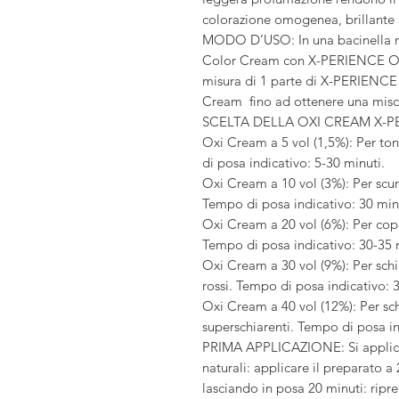
colorazione omogenea, brillante e 
MODO D’USO: In una bacinella n
Color Cream con X-PERIENCE Oxi
misura di 1 parte di X-PERIENC
Cream fino ad ottenere una mi
SCELTA DELLA OXI CREAM X-P
Oxi Cream a 5 vol (1,5%): Per to
di posa indicativo: 5-30 minuti.
Oxi Cream a 10 vol (3%): Per scur
Tempo di posa indicativo: 30 min
Oxi Cream a 20 vol (6%): Per copri
Tempo di posa indicativo: 30-35 
Oxi Cream a 30 vol (9%): Per schia
rossi. Tempo di posa indicativo: 
Oxi Cream a 40 vol (12%): Per schia
superschiarenti. Tempo di posa in
PRIMA APPLICAZIONE: Si applica su
naturali: applicare il preparato a 
lasciando in posa 20 minuti: rip