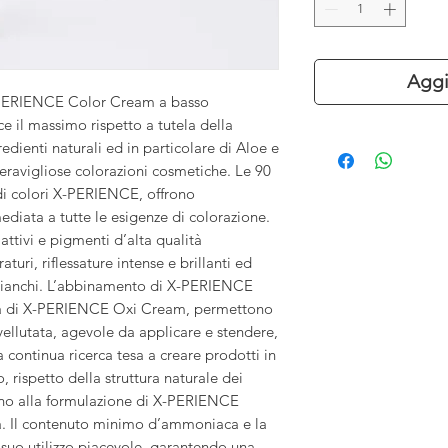
Aggi
X-PERIENCE Color Cream a basso
 il massimo rispetto a tutela della
redienti naturali ed in particolare di Aloe e
eravigliose colorazioni cosmetiche. Le 90
i colori X-PERIENCE, offrono
ediata a tutte le esigenze di colorazione.
attivi e pigmenti d’alta qualità
turi, riflessature intense e brillanti ed
 bianchi. L’abbinamento di X-PERIENCE
na di X-PERIENCE Oxi Cream, permettono
vellutata, agevole da applicare e stendere,
a continua ricerca tesa a creare prodotti in
, rispetto della struttura naturale dei
cono alla formulazione di X-PERIENCE
. Il contenuto minimo d’ammoniaca e la
suo utilizzo piacevole, garantendo una