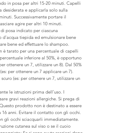
ando in posa per altri 15-20 minuti. Capelli
la desiderata e applicarla solo sulla
 minuti. Successivamente portare il
sciare agire per altri 10 minuti.
 di posa indicato per ciascuna
o d’acqua tiepida ed emulsionare bene
quare bene ed effettuare lo shampoo.
 tarato per una percentuale di capelli
 percentuale inferiore al 50%, è opportuno
 per ottenere un 7, utilizzare un 8). Dal 50%
es: per ottenere un 7 applicare un 7).
 scuro (es: per ottenere un 7, utilizzare un
 le istruzioni prima dell’uso. I
are gravi reazioni allergiche. Si prega di
i. Questo prodotto non è destinato a essere
 16 anni. Evitare il contatto con gli occhi.
on gli occhi sciacquarli immediatamente.
ruzione cutanea sul viso o se il cuoio
danneggiato; Se si sono avute reazioni dopo