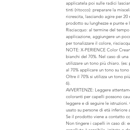
applicatela poi sulle radici lasci
tinti (ritocco): preparare la misce
ricrescita, lasciando agire per 20
prodotto su lunghezze e punte e la
Risciacquo: al termine del tempo
applicazione, aggiungere un poc
per tonalizzare il colore, risciac
NOTE: X-PERIENCE Color Cream è
bianchi del 70%. Nel caso di una
utilizzare un tono più chiaro. (es:
al 70% applicare un tono su tono (
Oltre il 70% si utilizza un tono più
6).
AVVERTENZE: Leggere attentamente
coloranti per capelli possono caus
leggere e di seguire le istruzion
usato su persone di età inferiore a
Se il prodotto viene a contatto c
Non tingere i capelli in caso di: e
capelluto è sensibile, irritato o 