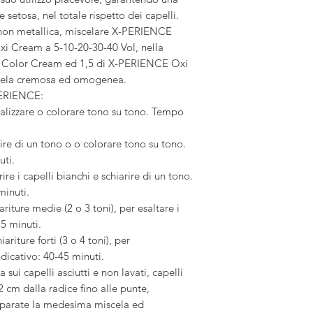
setosa, nel totale rispetto dei capelli.
on metallica, miscelare X-PERIENCE
 Cream a 5-10-20-30-40 Vol, nella
E Color Cream ed 1,5 di X-PERIENCE Oxi
scela cremosa ed omogenea.
ERIENCE:
nalizzare o colorare tono su tono. Tempo
ire di un tono o o colorare tono su tono.
uti.
re i capelli bianchi e schiarire di un tono.
minuti.
riture medie (2 o 3 toni), per esaltare i
35 minuti.
riture forti (3 o 4 toni), per
dicativo: 40-45 minuti.
i capelli asciutti e non lavati, capelli
2 cm dalla radice fino alle punte,
reparate la medesima miscela ed