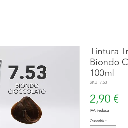
Tintura Tr
Biondo C
100ml
SKU: 7.53
P
2,90 €
IVA inclusa
Quantità
*