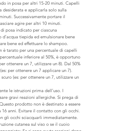
ando in posa per altri 15-20 minuti. Capelli
la desiderata e applicarla solo sulla
 minuti. Successivamente portare il
sciare agire per altri 10 minuti.
 di posa indicato per ciascuna
o d’acqua tiepida ed emulsionare bene
quare bene ed effettuare lo shampoo.
 tarato per una percentuale di capelli
 percentuale inferiore al 50%, è opportuno
 per ottenere un 7, utilizzare un 8). Dal 50%
es: per ottenere un 7 applicare un 7).
 scuro (es: per ottenere un 7, utilizzare un
 le istruzioni prima dell’uso. I
are gravi reazioni allergiche. Si prega di
i. Questo prodotto non è destinato a essere
 16 anni. Evitare il contatto con gli occhi.
on gli occhi sciacquarli immediatamente.
ruzione cutanea sul viso o se il cuoio
danneggiato; Se si sono avute reazioni dopo