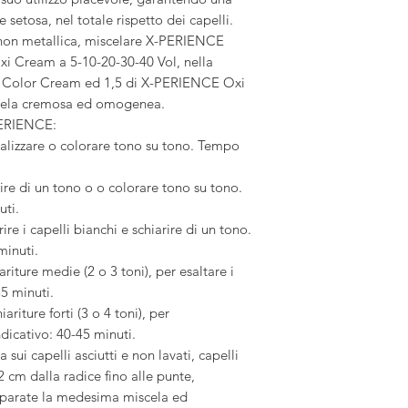
setosa, nel totale rispetto dei capelli.
on metallica, miscelare X-PERIENCE
 Cream a 5-10-20-30-40 Vol, nella
E Color Cream ed 1,5 di X-PERIENCE Oxi
scela cremosa ed omogenea.
ERIENCE:
nalizzare o colorare tono su tono. Tempo
ire di un tono o o colorare tono su tono.
uti.
re i capelli bianchi e schiarire di un tono.
minuti.
riture medie (2 o 3 toni), per esaltare i
35 minuti.
riture forti (3 o 4 toni), per
dicativo: 40-45 minuti.
i capelli asciutti e non lavati, capelli
2 cm dalla radice fino alle punte,
reparate la medesima miscela ed