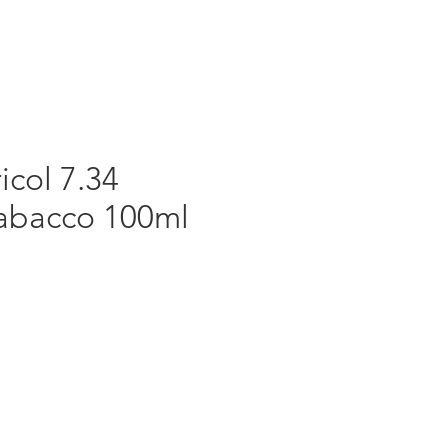
icol 7.34
abacco 100ml
rezzo