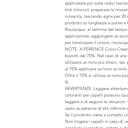
applicatela poi sulle radici lasci
tinti (ritocco): preparare la misce
ricrescita, lasciando agire per 20
prodotto su lunghezze e punte e la
Risciacquo: al termine del tempo
applicazione, aggiungere un poc
per tonalizzare il colore, risciac
NOTE: X-PERIENCE Color Cream è
bianchi del 70%. Nel caso di una
utilizzare un tono più chiaro. (es:
al 70% applicare un tono su tono (
Oltre il 70% si utilizza un tono più
6).
AVVERTENZE: Leggere attentamente
coloranti per capelli possono caus
leggere e di seguire le istruzion
usato su persone di età inferiore a
Se il prodotto viene a contatto c
Non tingere i capelli in caso di: e
capelluto è sensibile, irritato o 