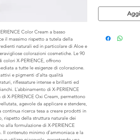
Aggi
X-PERIENCE Color Cream a basso
 il massimo rispetto a tutela della
redienti naturali ed in particolare di Aloe e
eravigliose colorazioni cosmetiche. Le 90
i colori X-PERIENCE, offrono
ediata a tutte le esigenze di colorazione.
attivi e pigmenti d’alta qualità
turi, riflessature intense e brillanti ed
 bianchi. L’abbinamento di X-PERIENCE
na di X-PERIENCE Oxi Cream, permettono
vellutata, agevole da applicare e stendere,
a continua ricerca tesa a creare prodotti in
, rispetto della struttura naturale dei
cono alla formulazione di X-PERIENCE
. Il contenuto minimo d’ammoniaca e la
suo utilizzo piacevole, garantendo una