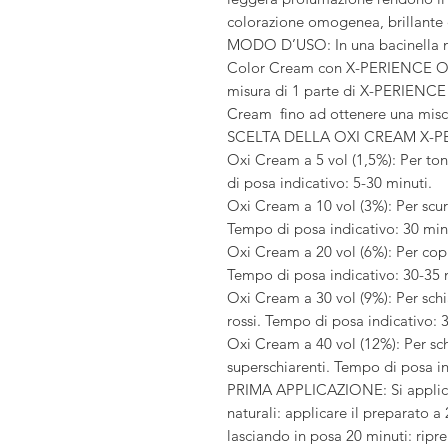
colorazione omogenea, brillante e 
MODO D’USO: In una bacinella n
Color Cream con X-PERIENCE Oxi
misura di 1 parte di X-PERIENC
Cream fino ad ottenere una mi
SCELTA DELLA OXI CREAM X-P
Oxi Cream a 5 vol (1,5%): Per to
di posa indicativo: 5-30 minuti.
Oxi Cream a 10 vol (3%): Per scur
Tempo di posa indicativo: 30 min
Oxi Cream a 20 vol (6%): Per copri
Tempo di posa indicativo: 30-35 
Oxi Cream a 30 vol (9%): Per schia
rossi. Tempo di posa indicativo: 
Oxi Cream a 40 vol (12%): Per schia
superschiarenti. Tempo di posa in
PRIMA APPLICAZIONE: Si applica su
naturali: applicare il preparato a 
lasciando in posa 20 minuti: rip