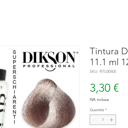
Tintura D
11.1 ml 1
SKU: RTL00505
P
3,30 €
IVA inclusa
Quantità
*