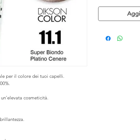
Aggi
 per il colore dei tuoi capelli.
100%.
 un
’
elevata cosmeticità.
 brillantezza.