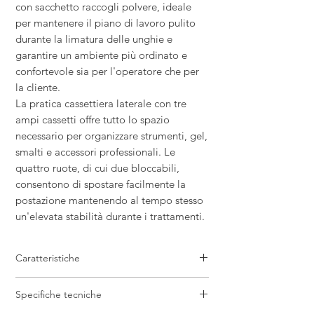
con sacchetto raccogli polvere, ideale
per mantenere il piano di lavoro pulito
durante la limatura delle unghie e
garantire un ambiente più ordinato e
confortevole sia per l'operatore che per
la cliente.
La pratica cassettiera laterale con tre
ampi cassetti offre tutto lo spazio
necessario per organizzare strumenti, gel,
smalti e accessori professionali. Le
quattro ruote, di cui due bloccabili,
consentono di spostare facilmente la
postazione mantenendo al tempo stesso
un'elevata stabilità durante i trattamenti.
Caratteristiche
Tavolo manicure professionale in legno
Specifiche tecniche
bianco
Aspiratore integrato con sacchetto