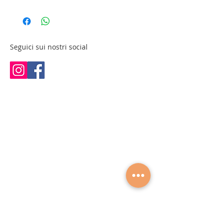
Potenza: 25 W
raccogli polvere
Frequenza: 50/60 Hz
Cassettiera laterale con 3 cassetti
Tensione: 220-240 V
4 ruote di cui 2 bloccabili
Dimensioni: 121 × 37-50 × 81 cm
Piano di lavoro ampio ed ergonomico
Dimensioni armadio: 30 × 39 × 70 cm
Seguici sui nostri social
Design moderno con struttura stabile
Dimensioni cassetti piccoli: 21 × 28 × 12
Ideale per manicure, ricostruzione
cm
unghie e nail art
Dimensioni cassetto grande: 21 × 28 ×
Perfetto per centri estetici e nail studio
26 cm
Peso: 31 kg
Portata massima: 100 kg
Materiale: legno bianco
3 cassetti
Aspiratore integrato
4 ruote (2 bloccabili)