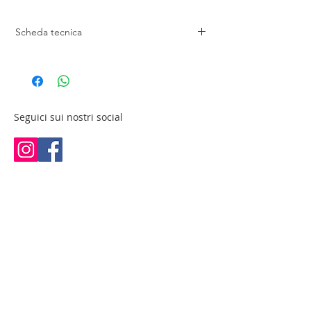
Scheda tecnica
Struttura in legno nero
Piano di lavoro in vetro
Specchio cm 66x110h
cm 70x25x185 h
Seguici sui nostri social