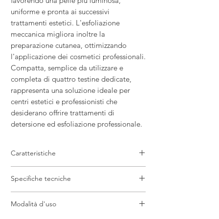
favorendo una pelle più luminosa,
uniforme e pronta ai successivi
trattamenti estetici. L'esfoliazione
meccanica migliora inoltre la
preparazione cutanea, ottimizzando
l'applicazione dei cosmetici professionali.
Compatta, semplice da utilizzare e
completa di quattro testine dedicate,
rappresenta una soluzione ideale per
centri estetici e professionisti che
desiderano offrire trattamenti di
detersione ed esfoliazione professionale.
Caratteristiche
Apparecchiatura professionale con
Specifiche tecniche
spazzole rotanti
Ideale per esfoliazione e pulizia
Dimensioni: 24 x 23 x 13 cm
profonda del viso
Modalità d'uso
Peso: 3,5 kg
Completa di 4 testine intercambiabili
Voltaggio: 220-240 V