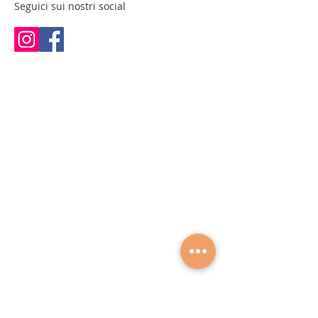
completo assorbimento.
Seguici sui nostri social
Formula concentrata con oli essenziali