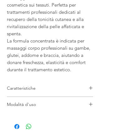
cosmetica sui tessuti. Perfetta per
trattamenti professionali dedicati al
recupero della tonicità cutanea e alla
rivitalizzazione della pelle affaticata e
spenta.
La formula concentrata è indicata per
massaggi corpo professionali su gambe,
glutei, addome e braccia, aiutando a
donare freschezza, elasticità e comfort
durante il trattamento estetico.
Caratteristiche
Sinergia di oli professionale tonificante
Modalità d'uso
Ideale per trattamenti corpo rivitalizzanti
Aiuta a migliorare tonicità e freschezza
Applicare alcune gocce direttamente sulla
cutanea
zona da trattare oppure miscelare a creme
Potenzia creme rassodanti e snellenti
e prodotti da massaggio professionali.
Indicata per massaggi professionali
Massaggiare con movimenti energici fino a
corpo