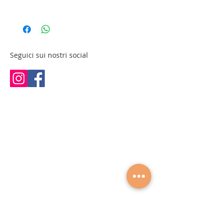
Rivestimento in sky ecopelle
Tipologia: seduta reception
Struttura verniciata robusta e stabile
Rivestimento: sky ecopelle
Superficie facile da pulire
Struttura: verniciata
Ideale per sale d'attesa, reception e
Dimensioni: 161 × 55 × 45 cm (L × P × H)
SPA
Seguici sui nostri social
Elevato comfort per i clienti
Disponibile in diverse colorazioni