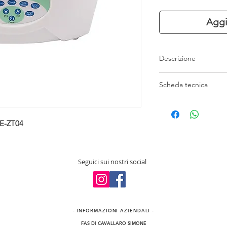
Aggi
Descrizione
Scaldaparaffina digit
Scheda tecnica
Dotato di un tempori
44,5x27x19 cm
Peso: 3 Kg
E-ZT04
Seguici sui nostri social
- INFORMAZIONI​ AZIENDALI -
FAS DI CAVALLARO SIMONE