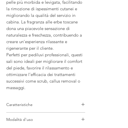
pelle più morbida e levigata, facilitando
la rimozione di ispessimenti cutanei e
migliorando la qualità del servizio in
cabina. La fragranza alle erbe toscane
dona una piacevole sensazione di
naturalezza e freschezza, contribuendo a
creare un’esperienza rilassante e
rigenerante per il cliente.
Perfetti per pediluvi professionali, questi
sali sono ideali per migliorare il comfort
del piede, favorire il rilassamento e
ottimizzare l’efficacia dei trattamenti
successivi come scrub, callus removal o
massaggi.
Caratteristiche
Sali podalici professionali per pediluvio
Modalità d'uso
Azione emolliente e ammorbidente sulla
pelle