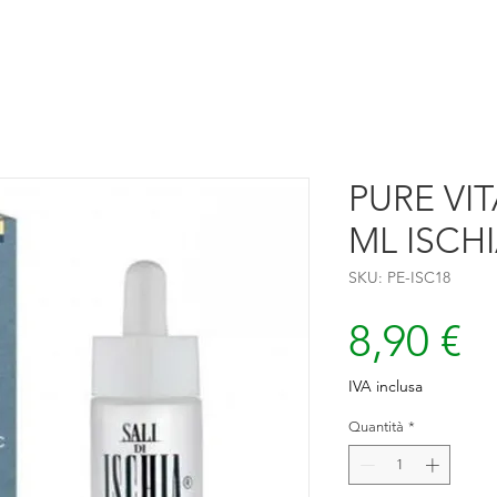
PURE VI
ML ISCH
SKU: PE-ISC18
P
8,90 €
IVA inclusa
Quantità
*