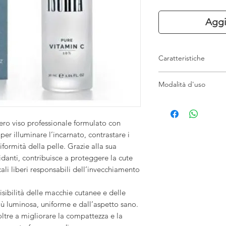
Aggi
Caratteristiche
Siero viso profes
Modalità d'uso
Azione illuminante
Aiuta a ridurre m
Applicare alcune gocc
Favorisce un inca
décolleté mattina e s
Contribuisce a co
ero viso professionale formulato con
Massaggiare delicat
Adatto a tutti i tip
er illuminare l’incarnato, contrastare i
assorbimento. Per risu
Privo di alcool, oli,
costanza all’interno d
formità della pelle. Grazie alla sua
Adatto ai vegani e
idanti, contribuisce a proteggere la cute
Senza paraffine
cali liberi responsabili dell’invecchiamento
Senza parabeni
Nickel tested
visibilità delle macchie cutanee e delle
Formato da 30 ml
ù luminosa, uniforme e dall’aspetto sano.
noltre a migliorare la compattezza e la