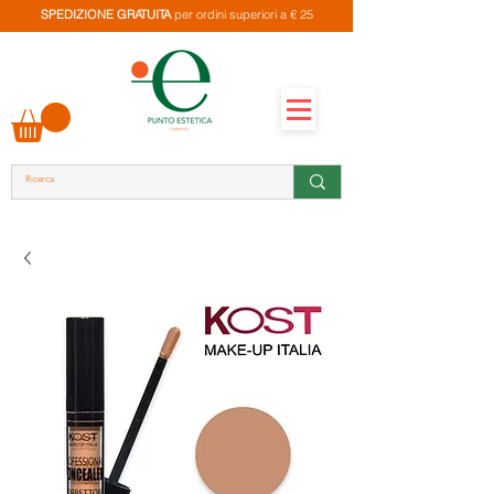
SPEDIZIONE GRATUITA
per ordini superiori a € 25