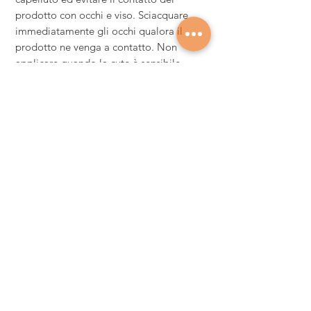
prodotto con occhi e viso. Sciacquare
immediatamente gli occhi qualora il
prodotto ne venga a contatto. Non
applicare quando la cute è sensibile,
irritata o non integra. Non usare per la
decolorazione di ciglia e sopracciglia.
Non usare per uso di diverso da quello
descritto. Sciacquare bene i capelli dopo
la decolorazione. Durante le fasi di
applicazione e manipolazione fare uso di
guanti di plastica monouso adeguati. è
consigliabile effettuare una prova
preliminare di sensibilità 48 ore prima
dell'applicazione. Non effettuare una
permanente immediatamente prima o
dopo l'applicazione del prodotto. Non
inalare la polvere. Risciacquare bene
dopo l'applicazione. Attenersi ai tempi di
posa consigliati. Risciacquare