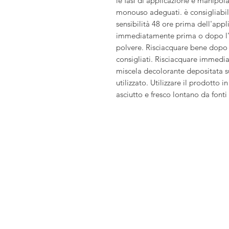
le fasi di applicazione e manipola
monouso adeguati. è consigliabil
sensibilità 48 ore prima dell'app
immediatamente prima o dopo l'a
polvere. Risciacquare bene dopo l
consigliati. Risciacquare immedia
miscela decolorante depositata su
utilizzato. Utilizzare il prodotto 
asciutto e fresco lontano da fonti 