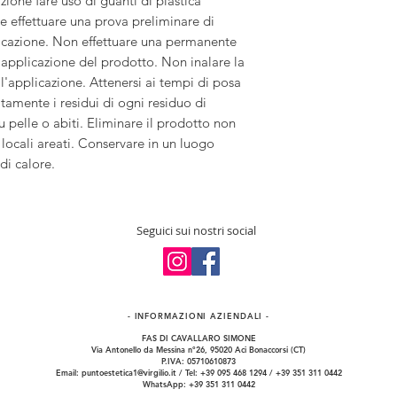
zione fare uso di guanti di plastica
e effettuare una prova preliminare di
licazione. Non effettuare una permanente
pplicazione del prodotto. Non inalare la
'applicazione. Attenersi ai tempi di posa
tamente i residui di ogni residuo di
 pelle o abiti. Eliminare il prodotto non
in locali areati. Conservare in un luogo
di calore.
Seguici sui nostri social
- INFORMAZIONI​ AZIENDALI -
FAS DI CAVALLARO SIMONE
Via Antonello da Messina n°26, 95020 Aci Bonaccorsi (CT)
P.IVA: 05710610873
Email:
puntoestetica1@virgilio.it
/ Tel: +39 095 468 1294 / +39 351 311 0442
WhatsApp: +39 351 311 0442