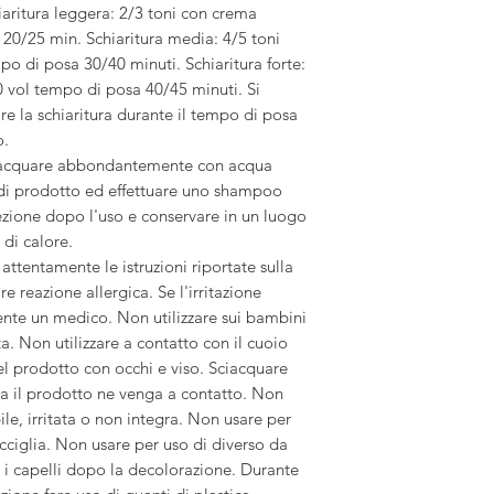
ritura leggera: 2/3 toni con crema
20/25 min. Schiaritura media: 4/5 toni
o di posa 30/40 minuti. Schiaritura forte:
0 vol tempo di posa 40/45 minuti. Si
are la schiaritura durante il tempo di posa
o.
sciacquare abbondantemente con acqua
 di prodotto ed effettuare uno shampoo
ezione dopo l'uso e conservare in un luogo
 di calore.
tentamente le istruzioni riportate sulla
e reazione allergica. Se l'irritazione
nte un medico. Non utilizzare sui bambini
a. Non utilizzare a contatto con il cuoio
del prodotto con occhi e viso. Sciacquare
a il prodotto ne venga a contatto. Non
le, irritata o non integra. Non usare per
acciglia. Non usare per uso di diverso da
 i capelli dopo la decolorazione. Durante