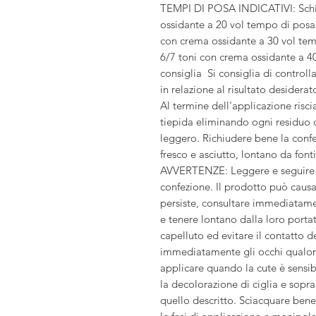
TEMPI DI POSA INDICATIVI: Schia
ossidante a 20 vol tempo di posa 
con crema ossidante a 30 vol temp
6/7 toni con crema ossidante a 4
consiglia Si consiglia di controll
in relazione al risultato desiderat
Al termine dell'applicazione ri
tiepida eliminando ogni residuo
leggero. Richiudere bene la conf
fresco e asciutto, lontano da fonti
AVVERTENZE: Leggere e seguire at
confezione. Il prodotto può causar
persiste, consultare immediatame
e tenere lontano dalla loro portat
capelluto ed evitare il contatto 
immediatamente gli occhi qualor
applicare quando la cute è sensibi
la decolorazione di ciglia e sopr
quello descritto. Sciacquare bene