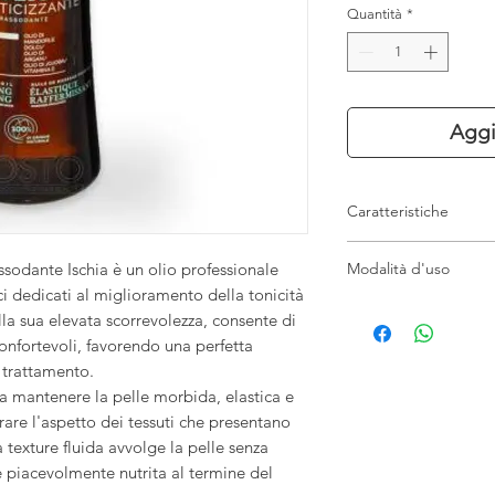
Quantità
*
Aggi
Caratteristiche
Olio professionale
Modalità d'uso
sodante Ischia è un olio professionale
Ideale per massag
ci dedicati al miglioramento della tonicità
Favorisce morbide
Applicare una quanti
alla sua elevata scorrevolezza, consente di
Indicato per pelle
da trattare e massagg
Elevata scorrevole
onfortevoli, favorendo una perfetta
fino a completo asso
Perfetto per tratt
l trattamento.
professionale adottat
Texture fluida e pi
 a mantenere la pelle morbida, elastica e
Aiuta a mantenere
are l'aspetto dei tessuti che presentano
Adatto all'utilizzo
 texture fluida avvolge la pelle senza
Formato professio
e piacevolmente nutrita al termine del