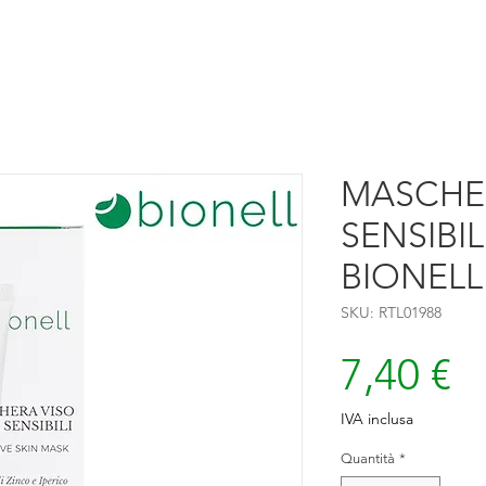
MASCHER
SENSIBIL
BIONELL
SKU: RTL01988
P
7,40 €
IVA inclusa
Quantità
*