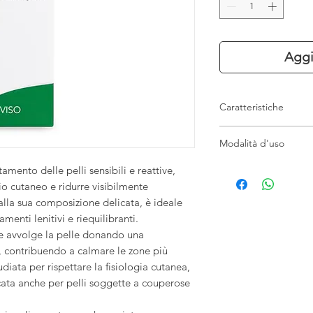
Aggi
Caratteristiche
Maschera viso per p
Modalità d'uso
Azione lenitiva e 
Aiuta a ridurre ross
Applicare uno strato 
tamento delle pelli sensibili e reattive,
Supporta il riequi
detersa del viso, evit
rio cutaneo e ridurre visibilmente
Indicata per pelli
posa per il tempo ne
 alla sua composizione delicata, è ideale
Texture morbida e 
acqua o con spugnet
amenti lenitivi e riequilibranti.
Formato tubo prat
e avvolge la pelle donando una
, contribuendo a calmare le zone più
tudiata per rispettare la fisiologia cutanea,
ata anche per pelli soggette a couperose