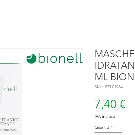
MASCHE
IDRATAN
ML BION
SKU: RTL01984
P
7,40 €
IVA inclusa
Quantità
*