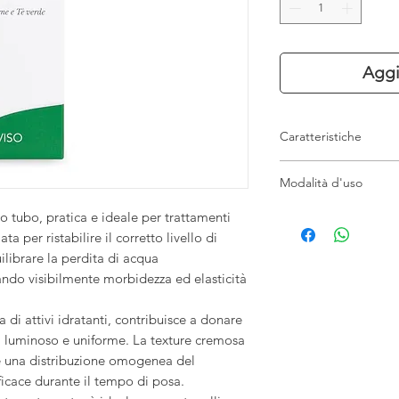
Aggi
Caratteristiche
Maschera viso idr
Modalità d'uso
Aiuta a riequilibra
Contrasta la perd
Applicare uno strato 
o tubo, pratica e ideale per trattamenti
Migliora morbidezz
detersa del viso, evit
ta per ristabilire il corretto livello di
Texture cremosa e 
posa secondo protoc
ilibrare la perdita di acqua
Ideale per uso pro
spugnette umide.
ndo visibilmente morbidezza ed elasticità
 di attivi idratanti, contribuisce a donare
o, luminoso e uniforme. La texture cremosa
e una distribuzione omogenea del
icace durante il tempo di posa.