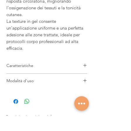
risposta circolatoria, migliorando
l’ossigenazione dei tessuti e la tonicità
cutanea.
La texture in gel consente
un’applicazione uniforme e una perfetta
adesione alle zone trattate, ideale per
protocolli corpo professionali ad alta
efficacia.
Caratteristiche
Maschera gel professionale caldo-
Modalità d'uso
freddo anticellulite
Azione riducente e rimodellante
Applicare uno strato uniforme sulle zone da
intensiva
trattare e lasciare in posa secondo il
Stimola microcircolazione e metabolismo
protocollo operativo. Monitorare la risposta
cutaneo
cutanea durante il trattamento e procedere
Favorisce drenaggio dei liquidi e lipolisi
successivamente alla rimozione del
Seguici sui nostri social
Effetto termoattivo con alternanza caldo
prodotto.
e freddo