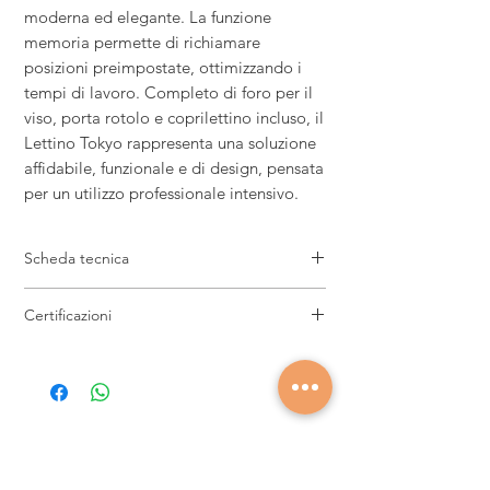
moderna ed elegante. La funzione
memoria permette di richiamare
posizioni preimpostate, ottimizzando i
tempi di lavoro. Completo di foro per il
viso, porta rotolo e coprilettino incluso, il
Lettino Tokyo rappresenta una soluzione
affidabile, funzionale e di design, pensata
per un utilizzo professionale intensivo.
Scheda tecnica
Lunghezza: 199,5 cm
Certificazioni
Larghezza:
81
cm
Altezza:
71
/101 cm
2014/30/UE Compatibilità elettromagnetica
Peso:
110 kg
2014/35/UE Direttiva Bassa Tensione
Spessore schiuma : 11 cm
Carico massimo: 175 Kg
Motori: 4
Seguici sui nostri social
Rivestimento: PU bianco
Legno: Bianco