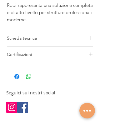
Rodi rappresenta una soluzione completa
e di alto livello per strutture professionali
moderne.
Scheda tecnica
Lunghezza: 202 cm
Certificazioni
Larghezza: 75 cm
Altezza: 63-91 cm
2014/30/EU EMC
Spessore della schiuma: 11 cm
2014/35/EU LVD
Peso: 95 kg
Carico massimo: 200 kg
Motori: 2
Seguici sui nostri social
Tappezzeria: PU bianco
Legno: Bianco
Telecomando
Foro facciale con set di due cuscini
Braccioli estraibili
Luci LED di differenti colori
1 cassetto