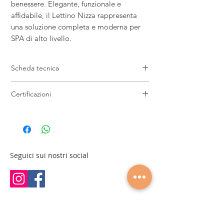
benessere. Elegante, funzionale e
affidabile, il Lettino Nizza rappresenta
una soluzione completa e moderna per
SPA di alto livello.
Scheda tecnica
Misure: 199x74cm
Certificazioni
Altezza: 67-87cm
Peso: 99 Kg
2014/30/EU Electromagnetic Compatibility
Carico Max: 175 Kg
2014/35/EU Low Voltage Directive Tensión
3 motori (6000 N 0-5 A)
AC 100-240 V 50/60 Hz 25W
Seguici sui nostri social