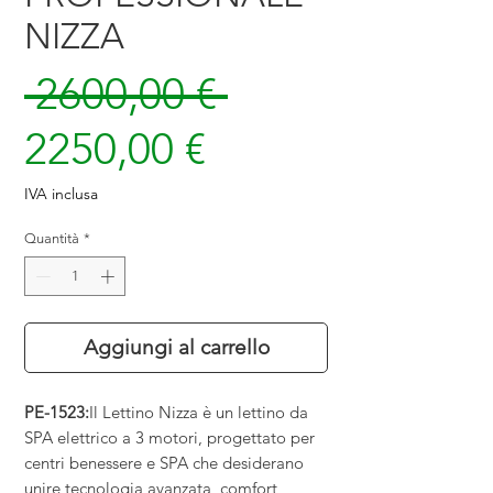
NIZZA
Prezzo
 2600,00 € 
Prezzo
regolare
2250,00 €
scontato
IVA inclusa
Quantità
*
Aggiungi al carrello
PE-1523:
Il Lettino Nizza è un lettino da
SPA elettrico a 3 motori, progettato per
centri benessere e SPA che desiderano
unire tecnologia avanzata, comfort