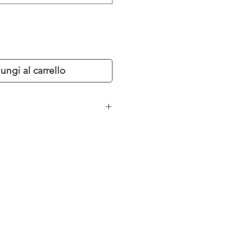
ungi al carrello
ile
che
y ecopelle blu
o di Pesco Europeo
i
270 Kg
h