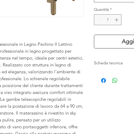
Quantità
*
Aggi
ssionale in Legno Pechino Il Lettino
rofessionale in legno progettato per
stenza nel tempo, ideale per centri estetici,
Scheda tecnica
 Realizzato con struttura in legno di
 ed eleganza, valorizzando l’ambiente di
Schienale regolab
ofessionale. Lo schienale regolabile
Gambe telescopi
a posizione del cliente durante trattamenti
Rivestimento in sk
ia viso integrato assicura comfort ottimale
Struttura in legn
Foro poggia viso
 Le gambe telescopiche regolabili in
Vano portaoggett
are la postazione di lavoro da 64 a 90 cm,
Portata massima: 
atore. Il materassino è rivestito in sky
Peso: 42 Kg
a pulire, pensato per un utilizzo
cm 192x71x64/90 
o di vano portaoggetti inferiore, offre
ttamento. Grazie alla portata massima di