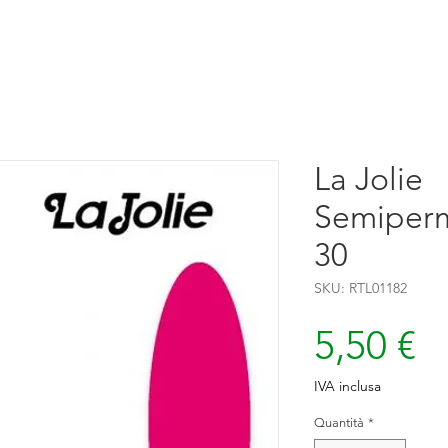
La Jolie
Semiperm
30
SKU: RTL01182
P
5,50 €
IVA inclusa
Quantità
*