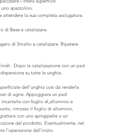
acizzare l’intera superficie
 uno spazzolino.
e attendere la sua completa asciugatura.
 di Base e catalizzare.
gero di Smalto e catalizzare. Ripetere
inish . Dopo la catalizzazione con un pad
dispersione su tutte le unghie
.
uperficiale dell'unghia così da renderla
ver di agire. Appoggiare un pad
incartarla con foglio di
alluminio e
unto, rimosso il foglio di alluminio,
grattare con uno spingipelle o un
imozione del prodotto. Eventualmente, nel
re l’operazione dall’inizio.