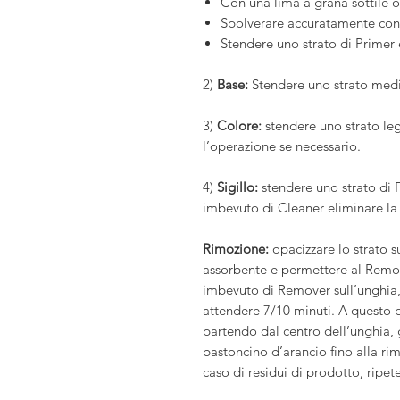
Con una lima a grana sottile op
Spolverare accuratamente con
Stendere uno strato di Primer 
2)
Base:
Stendere uno strato medio
3)
Colore:
stendere uno strato leg
l’operazione se necessario.
4)
Sigillo:
stendere uno strato di F
imbevuto di Cleaner eliminare la 
Rimozione:
opacizzare lo strato s
assorbente e permettere al Remo
imbevuto di Remover sull’unghia, 
attendere 7/10 minuti. A questo p
partendo dal centro dell’unghia, 
bastoncino d’arancio fino alla r
caso di residui di prodotto, ripete