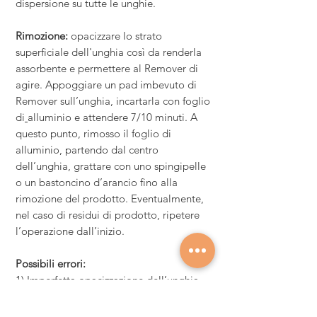
dispersione su tutte le unghie
.
Rimozione:
opacizzare lo strato
superficiale dell'unghia così da renderla
assorbente e permettere al Remover di
agire. Appoggiare un pad imbevuto di
Remover sull’unghia, incartarla con foglio
di
alluminio e attendere 7/10 minuti. A
questo punto, rimosso il foglio di
alluminio, partendo dal centro
dell’unghia, grattare con uno spingipelle
o un bastoncino d’arancio fino alla
rimozione del prodotto. Eventualmente,
nel caso di residui di prodotto, ripetere
l’operazione dall’inizio.
Possibili errori:
1) Imperfetta opacizzazione dell’unghia
2) Incompleta asciugatura del prenail
3) Strato eccessivo di colore soprattutto