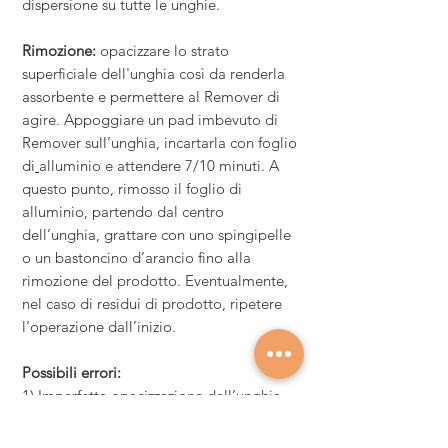
dispersione su tutte le unghie
.
Rimozione:
opacizzare lo strato
superficiale dell'unghia così da renderla
assorbente e permettere al Remover di
agire. Appoggiare un pad imbevuto di
Remover sull’unghia, incartarla con foglio
di
alluminio e attendere 7/10 minuti. A
questo punto, rimosso il foglio di
alluminio, partendo dal centro
dell’unghia, grattare con uno spingipelle
o un bastoncino d’arancio fino alla
rimozione del prodotto. Eventualmente,
nel caso di residui di prodotto, ripetere
l’operazione dall’inizio.
Possibili errori:
1) Imperfetta opacizzazione dell’unghia
2) Incompleta asciugatura del prenail
3) Strato eccessivo di colore soprattutto