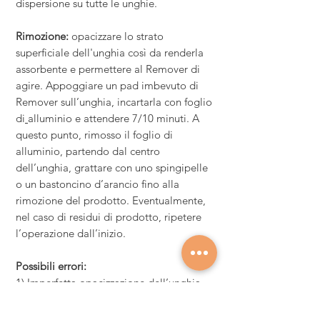
dispersione su tutte le unghie
.
Rimozione:
opacizzare lo strato
superficiale dell'unghia così da renderla
assorbente e permettere al Remover di
agire. Appoggiare un pad imbevuto di
Remover sull’unghia, incartarla con foglio
di
alluminio e attendere 7/10 minuti. A
questo punto, rimosso il foglio di
alluminio, partendo dal centro
dell’unghia, grattare con uno spingipelle
o un bastoncino d’arancio fino alla
rimozione del prodotto. Eventualmente,
nel caso di residui di prodotto, ripetere
l’operazione dall’inizio.
Possibili errori:
1) Imperfetta opacizzazione dell’unghia
2) Incompleta asciugatura del prenail
3) Strato eccessivo di colore soprattutto