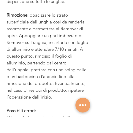
dispersione su tutte le unghie
.
Rimozione:
opacizzare lo strato
superficiale dell'unghia così da renderla
assorbente e permettere al Remover di
agire. Appoggiare un pad imbevuto di
Remover sull’unghia, incartarla con foglio
di
alluminio e attendere 7/10 minuti. A
questo punto, rimosso il foglio di
alluminio, partendo dal centro
dell’unghia, grattare con uno spingipelle
o un bastoncino d’arancio fino alla
rimozione del prodotto. Eventualmente,
nel caso di residui di prodotto, ripetere
l’operazione dall’inizio.
Possibili errori:
1) Imperfetta opacizzazione dell’unghia
2) Incompleta asciugatura del prenail
3) Strato eccessivo di colore soprattutto