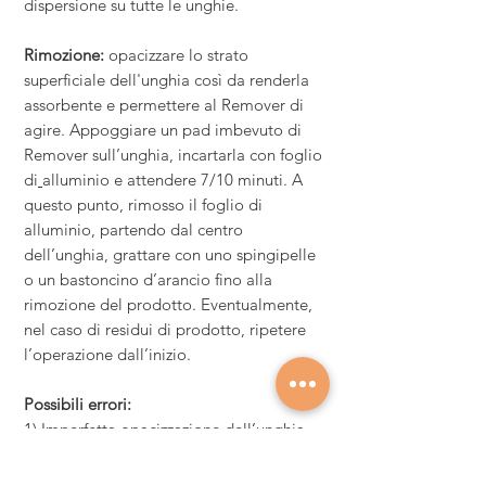
dispersione su tutte le unghie
.
Rimozione:
opacizzare lo strato
superficiale dell'unghia così da renderla
assorbente e permettere al Remover di
agire. Appoggiare un pad imbevuto di
Remover sull’unghia, incartarla con foglio
di
alluminio e attendere 7/10 minuti. A
questo punto, rimosso il foglio di
alluminio, partendo dal centro
dell’unghia, grattare con uno spingipelle
o un bastoncino d’arancio fino alla
rimozione del prodotto. Eventualmente,
nel caso di residui di prodotto, ripetere
l’operazione dall’inizio.
Possibili errori:
1) Imperfetta opacizzazione dell’unghia
2) Incompleta asciugatura del prenail
3) Strato eccessivo di colore soprattutto