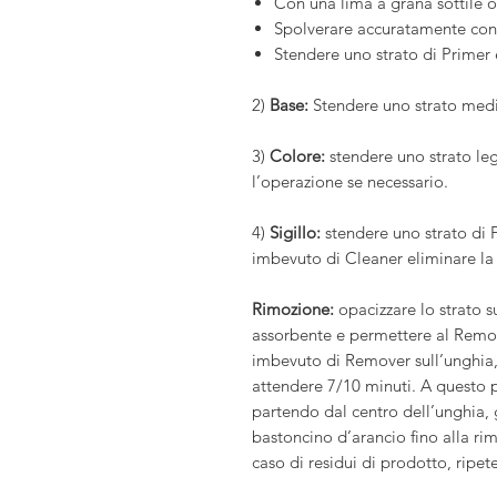
Con una lima a grana sottile op
Spolverare accuratamente con
Stendere uno strato di Primer 
2)
Base:
Stendere uno strato medio
3)
Colore:
stendere uno strato leg
l’operazione se necessario.
4)
Sigillo:
stendere uno strato di F
imbevuto di Cleaner eliminare la 
Rimozione:
opacizzare lo strato s
assorbente e permettere al Remo
imbevuto di Remover sull’unghia, 
attendere 7/10 minuti. A questo p
partendo dal centro dell’unghia, 
bastoncino d’arancio fino alla r
caso di residui di prodotto, ripete