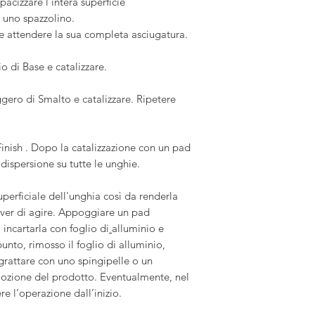
acizzare l’intera superficie
 uno spazzolino.
e attendere la sua completa asciugatura.
 di Base e catalizzare.
gero di Smalto e catalizzare. Ripetere
inish . Dopo la catalizzazione con un pad
dispersione su tutte le unghie
.
uperficiale dell'unghia così da renderla
ver di agire. Appoggiare un pad
incartarla con foglio di
alluminio e
unto, rimosso il foglio di alluminio,
grattare con uno spingipelle o un
imozione del prodotto. Eventualmente, nel
re l’operazione dall’inizio.