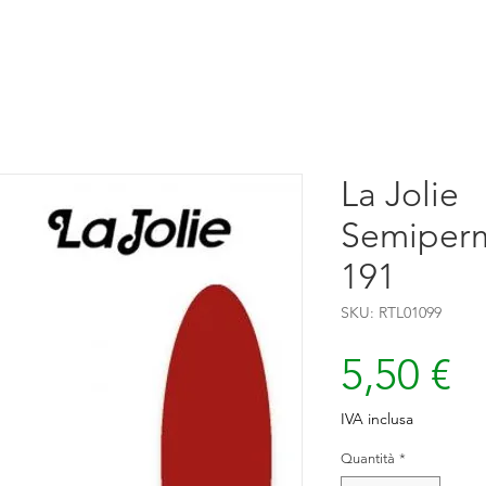
La Jolie
Semiperm
191
SKU: RTL01099
P
5,50 €
IVA inclusa
Quantità
*