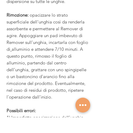
dispersione su tutte le unghie
.
Rimozione:
opacizzare lo strato
superficiale dell'unghia così da renderla
assorbente e permettere al Remover di
agire. Appoggiare un pad imbevuto di
Remover sull’unghia, incartarla con foglio
di
alluminio e attendere 7/10 minuti. A
questo punto, rimosso il foglio di
alluminio, partendo dal centro
dell’unghia, grattare con uno spingipelle
o un bastoncino d’arancio fino alla
rimozione del prodotto. Eventualmente,
nel caso di residui di prodotto, ripetere
l’operazione dall’inizio.
Possibili errori:
1) Imperfetta opacizzazione dell’unghia
2) Incompleta asciugatura del prenail
3) Strato eccessivo di colore soprattutto