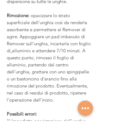
dispersione su tutte le unghie
.
Rimozione:
opacizzare lo strato
superficiale dell'unghia così da renderla
assorbente e permettere al Remover di
agire. Appoggiare un pad imbevuto di
Remover sull’unghia, incartarla con foglio
di
alluminio e attendere 7/10 minuti. A
questo punto, rimosso il foglio di
alluminio, partendo dal centro
dell’unghia, grattare con uno spingipelle
o un bastoncino d’arancio fino alla
rimozione del prodotto. Eventualmente,
nel caso di residui di prodotto, ripetere
l’operazione dall’inizio.
Possibili errori:
1) Imperfetta opacizzazione dell’unghia
2) Incompleta asciugatura del prenail
3) Strato eccessivo di colore soprattutto