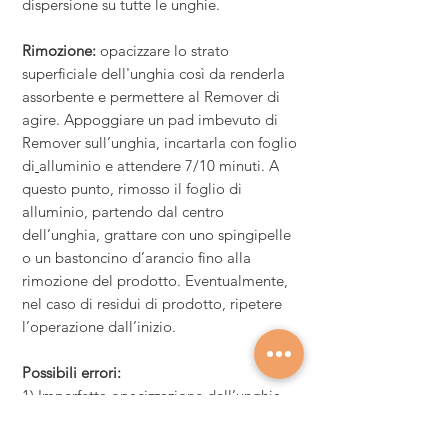
dispersione su tutte le unghie
.
Rimozione:
opacizzare lo strato
superficiale dell'unghia così da renderla
assorbente e permettere al Remover di
agire. Appoggiare un pad imbevuto di
Remover sull’unghia, incartarla con foglio
di
alluminio e attendere 7/10 minuti. A
questo punto, rimosso il foglio di
alluminio, partendo dal centro
dell’unghia, grattare con uno spingipelle
o un bastoncino d’arancio fino alla
rimozione del prodotto. Eventualmente,
nel caso di residui di prodotto, ripetere
l’operazione dall’inizio.
Possibili errori:
1) Imperfetta opacizzazione dell’unghia
2) Incompleta asciugatura del prenail
3) Strato eccessivo di colore soprattutto