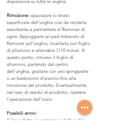
dispersione su tutte le unghie
.
Rimozione:
opacizzare lo strato
superficiale dell'unghia così da renderla
assorbente e permettere al Remover di
agire. Appoggiare un pad imbevuto di
Remover sull’unghia, incartarla con foglio
di
alluminio e attendere 7/10 minuti. A
questo punto, rimosso il foglio di
alluminio, partendo dal centro
dell’unghia, grattare con uno spingipelle
o un bastoncino d’arancio fino alla
rimozione del prodotto. Eventualmente,
nel caso di residui di prodotto, ripetere
l’operazione dall’inizio.
Possibili errori:
1) Imperfetta opacizzazione dell’unghia
2) Incompleta asciugatura del prenail
3) Strato eccessivo di colore soprattutto