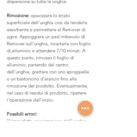
dispersione su tutte le unghie
.
Rimozione:
opacizzare lo strato
superficiale dell'unghia così da renderla
assorbente e permettere al Remover di
agire. Appoggiare un pad imbevuto di
Remover sull’unghia, incartarla con foglio
di
alluminio e attendere 7/10 minuti. A
questo punto, rimosso il foglio di
alluminio, partendo dal centro
dell’unghia, grattare con uno spingipelle
o un bastoncino d’arancio fino alla
rimozione del prodotto. Eventualmente,
nel caso di residui di prodotto, ripetere
l’operazione dall’inizio.
Possibili errori:
1) Imperfetta opacizzazione dell’unghia
2) Incompleta asciugatura del prenail
3) Strato eccessivo di colore soprattutto