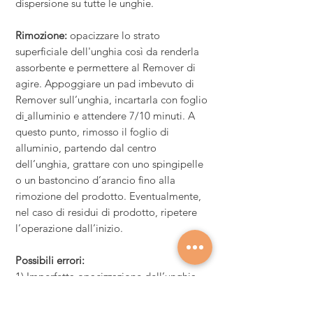
dispersione su tutte le unghie
.
Rimozione:
opacizzare lo strato
superficiale dell'unghia così da renderla
assorbente e permettere al Remover di
agire. Appoggiare un pad imbevuto di
Remover sull’unghia, incartarla con foglio
di
alluminio e attendere 7/10 minuti. A
questo punto, rimosso il foglio di
alluminio, partendo dal centro
dell’unghia, grattare con uno spingipelle
o un bastoncino d’arancio fino alla
rimozione del prodotto. Eventualmente,
nel caso di residui di prodotto, ripetere
l’operazione dall’inizio.
Possibili errori:
1) Imperfetta opacizzazione dell’unghia
2) Incompleta asciugatura del prenail
3) Strato eccessivo di colore soprattutto