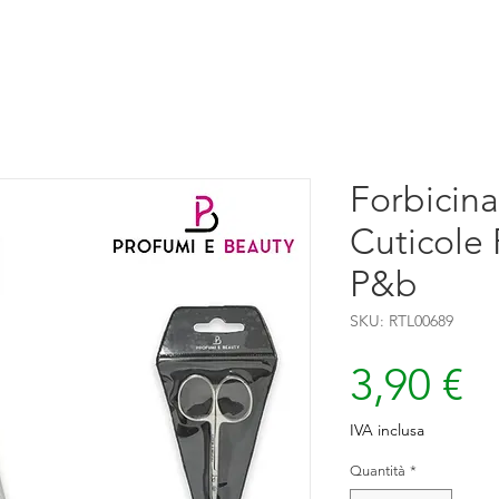
Forbicina
Cuticole
P&b
SKU: RTL00689
P
3,90 €
IVA inclusa
Quantità
*