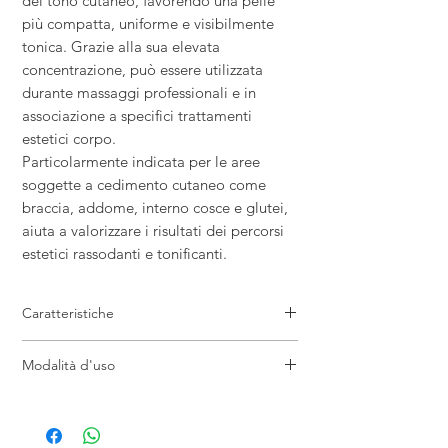
del tono cutaneo, favorendo una pelle
più compatta, uniforme e visibilmente
tonica. Grazie alla sua elevata
concentrazione, può essere utilizzata
durante massaggi professionali e in
associazione a specifici trattamenti
estetici corpo.
Particolarmente indicata per le aree
soggette a cedimento cutaneo come
braccia, addome, interno cosce e glutei,
aiuta a valorizzare i risultati dei percorsi
estetici rassodanti e tonificanti.
Caratteristiche
Fiale corpo professionali rassodanti
Modalità d'uso
Specifiche per inestetismi da lassità
cutanea
Applicare il contenuto della fiala sulle zone
Ideali per trattamenti tonificanti e
interessate e massaggiare fino a completo
compattanti
assorbimento. Utilizzare secondo il