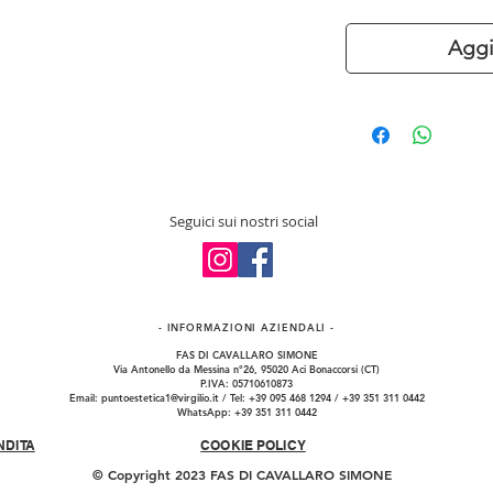
Aggi
Seguici sui nostri social
- INFORMAZIONI​ AZIENDALI -
FAS DI CAVALLARO SIMONE
Via Antonello da Messina n°26, 95020 Aci Bonaccorsi (CT)
P.IVA: 05710610873
Email:
puntoestetica1@virgilio.it
/ Tel: +39 095 468 1294 / +39 351 311 0442
WhatsApp: +39 351 311 0442
NDITA
COOKIE POLICY
© Copyright 2023 FAS DI CAVALLARO SIMONE