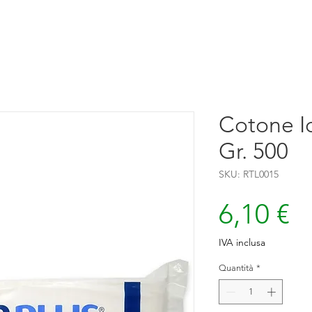
Cotone Id
Gr. 500
SKU: RTL0015
P
6,10 €
IVA inclusa
Quantità
*