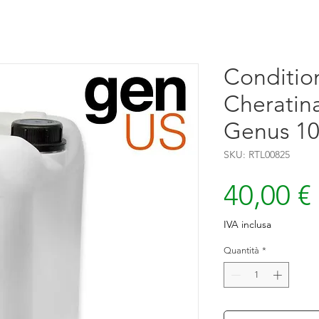
Conditio
Cheratin
Genus 10
SKU: RTL00825
40,00 €
IVA inclusa
Quantità
*