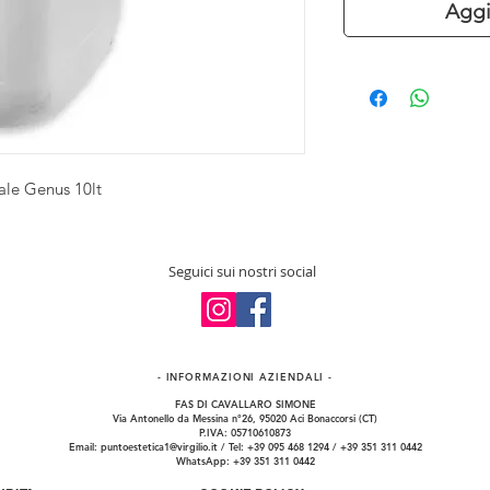
Aggi
ale Genus 10lt
Seguici sui nostri social
- INFORMAZIONI​ AZIENDALI -
FAS DI CAVALLARO SIMONE
Via Antonello da Messina n°26, 95020 Aci Bonaccorsi (CT)
P.IVA: 05710610873
Email:
puntoestetica1@virgilio.it
/ Tel: +39 095 468 1294 / +39 351 311 0442
WhatsApp: +39 351 311 0442