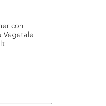
ner con
a Vegetale
lt
Prezzo