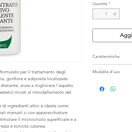
Quantità
*
Aggi
Caratteristiche
Concentrato attiv
Modalità d'uso
formulato per il trattamento degli
Azione snellente 
ica, gonfiore e adiposità localizzate.
Ideale per trattam
Applicare alcune goc
 drenante, aiuta a migliorare l’aspetto
Aiuta a migliorare 
massaggiare fino a c
Ottimo come booste
i estetici mirati al rimodellamento del
singolarmente oppure
Utilizzabile con 
trattamenti estetici p
Texture leggera e
 di ingredienti attivi è ideale come
Formato 15 ml pro
onali manuali o con apparecchiature
imolare il microcircolo superficiale e a
rezza e tonicità cutanea.