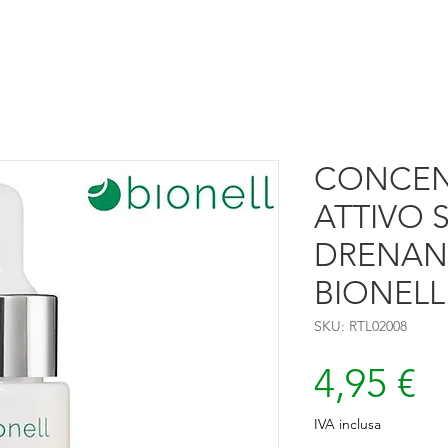
CONCEN
ATTIVO 
DRENANT
BIONELL
SKU: RTL02008
P
4,95 €
IVA inclusa