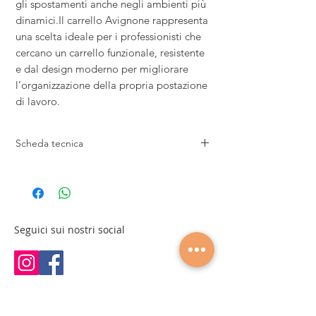
gli spostamenti anche negli ambienti più
dinamici.Il carrello Avignone rappresenta
una scelta ideale per i professionisti che
cercano un carrello funzionale, resistente
e dal design moderno per migliorare
l’organizzazione della propria postazione
di lavoro.
Scheda tecnica
Lunghezza: 59 cm
Larghezza: 44 cm
Altezza: 77 cm
Peso: 15 kg
Carico massimo: 15 kg
Seguici sui nostri social
5 ruote per favorirne gli spostamenti
Struttura metallica
4 ripiani in vetro fumé
1 borsa
Supporto per strumenti d'estetica