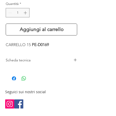
Quantità
*
Aggiungi al carrello
CARRELLO 15
PE-D0169
Scheda tecnica
Lunghezza: 39 cm
Larghezza: 48,6 cm
Altezza: 89,5 cm
Peso: 13 kg
Materiale: ABS e metallo
Seguici sui nostri social
Realizzato in ABS
Fianchi in metallo
Porta phon in metallo.
4 ruote da pattinaggio a doppio