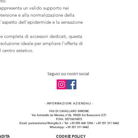
nto.
rappresenta un valido supporto nei
detersione e alla normalizzazione della
l'aspetto dell'epidermide e la sensazione
e completa di accessori dedicati, questa
oluzione ideale per ampliare l'offerta di
l centro estetico.
Seguici sui nostri social
- INFORMAZIONI​ AZIENDALI -
FAS DI CAVALLARO SIMONE
Via Antonello da Messina n°26, 95020 Aci Bonaccorsi (CT)
P.IVA: 05710610873
Email:
puntoestetica1@virgilio.it
/ Tel: +39 095 468 1294 / +39 351 311 0442
WhatsApp: +39 351 311 0442
NDITA
COOKIE POLICY