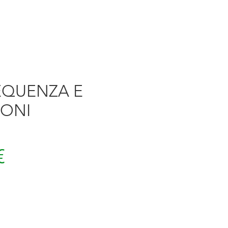
EQUENZA E
UONI
Prezzo
€