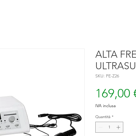
ALTA FR
ULTRAS
SKU: PE-Z26
169,00 
IVA inclusa
Quantità
*