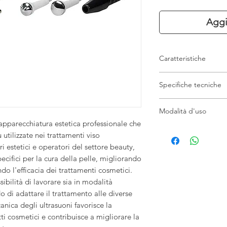
Aggi
Caratteristiche
Apparecchiatura es
Specifiche tecniche
Tecnologia ultrasu
Tecnologia alta fr
Dimensioni: 30 x 
Ultrasuoni in moda
Modalità d'uso
Peso: 3,8 kg
Adatta a trattamen
apparecchiatura estetica professionale che
Voltaggio: 220-240
Utilizzare i manipoli 
Utilizzo intuitivo e
utilizzate nei trattamenti viso
Frequenza: 50/60
più adatta al trattam
Design compatto 
Potenza: 20 W
ri estetici e operatori del settore beauty,
continua o pulsata de
Ideale per centri e
Potenza di lavoro
ecifici per la cura della pelle, migliorando
funzione del protocol
Frequenza ultrasu
do l'efficacia dei trattamenti cosmetici.
Potenza ultrasuon
sibilità di lavorare sia in modalità
Frequenza alta fr
 di adattare il trattamento alle diverse
nica degli ultrasuoni favorisce la
ti cosmetici e contribuisce a migliorare la