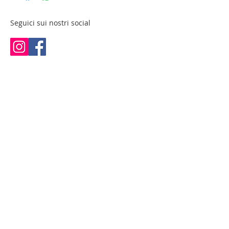
Ruote in gomma
cm 39x33.5x87.5 h
Seguici sui nostri social